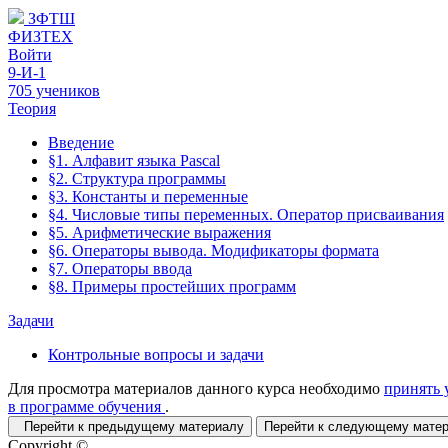
ЗФТШ
ФИЗТЕХ
Войти
9-И-1
705 учеников
Теория
Введение
§1. Алфавит языка Pascal
§2. Структура программы
§3. Константы и переменные
§4. Числовые типы переменных. Оператор присваивания
§5. Арифметические выражения
§6. Операторы вывода. Модификаторы формата
§7. Операторы ввода
§8. Примеры простейших программ
Задачи
Контрольные вопросы и задачи
Для просмотра материалов данного курса необходимо
принять 
в программе обучения
.
Перейти к предыдущему материалу
Перейти к следующему мат
Copyright ©