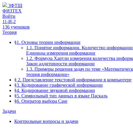
ЗФТШ
ФИЗТЕХ
Войти
11-И-2
136 учеников
Теория
§1. Основы теории информации
1.1. Понятие информации. Количество информации
Единицы измерения информации
1.2. Формула Хартли измерения количества информ
Закон аддитивности информации
1.3. Примеры решения задач по теме «Математическ
теория информации»
§ 2. Представление текстовой информации в компьютере
§3. Кодирование графической информации
§4. Кодирование звуковой информации
§5. Символьный тип данных в языке Паскаль
§6. Оператор выбора Case
Задачи
Контрольные вопросы и задачи