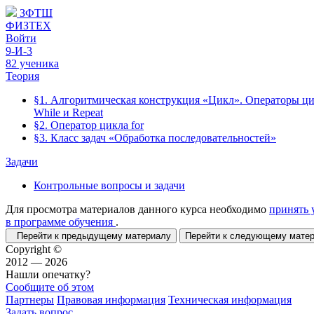
ЗФТШ
ФИЗТЕХ
Войти
9-И-3
82 ученика
Теория
§1. Алгоритмическая конструкция «Цикл». Операторы ц
While и Repeat
§2. Оператор цикла for
§3. Класс задач «Обработка последовательностей»
Задачи
Контрольные вопросы и задачи
Для просмотра материалов данного курса необходимо
принять 
в программе обучения
.
Перейти к предыдущему материалу
Перейти к следующему мат
Copyright ©
2012 — 2026
Нашли опечатку?
Сообщите об этом
Партнеры
Правовая информация
Техническая информация
Задать вопрос