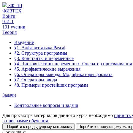
ЗФТШ
ФИЗТЕХ
Войти
9-И-1
191 ученик
Теория
Введение
§1. Алфавит языка Pascal
§2. Структура программы
§3. Константы и переменные
§4. Числовые типы переменных. Оператор присваивания
§5. Арифметические выражения
§6. Операторы вывода. Модификаторы формата
§7. Операторы ввода
§8. Примеры простейших программ
Задачи
Контрольные вопросы и задачи
Для просмотра материалов данного курса необходимо
принять 
в программе обучения
.
Перейти к предыдущему материалу
Перейти к следующему мат
Copyright ©